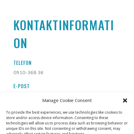
KONTAKTINFORMATI
ON
TELEFON
0910-368 36
E-POST
info@liljasinramning.se
Manage Cookie Consent
ADDRESS
To provide the best experiences, we use technologies like cookies to
store and/or access device information. Consenting to these
Tjärhovsgatan 5, 93132 Skellefteå
technologies will allow us to process data such as browsing behavior or
unique IDs on this site. Not consenting or withdrawing consent, may
adversely affect certain features and functions.